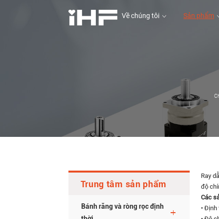
Về chúng tôi
Sản phẩm
Về chúng tôi
C
Ray dẫ
Trung tâm sản phẩm
độ chí
Các sả
Bánh răng và ròng rọc định
• Định
thời
• Độ c