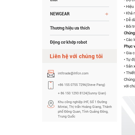
• Hiệu
• Khả 
NEWGEAR
• Dễ d
• Bôi 
Thương hiệu ưa thích
Chúng 
• Các 
Động cơ khớp robot
Phục v
• Gia 
Liên hệ với chúng tôi
• Tự đ
• Sản 
• Thiế
intltrade@ihfcn.com
Chúng 
+86 155 0755 7296(Steve Pang)
với ch
+ 86 150 1293 8124(Sunny Qian)
Khu công nghiệp iHF, Số 1 Đường
Mintai, Thị trấn Hoàng Giang, Thành
phố Đông Quan, Tỉnh Quảng Đông,
Trung Quốc