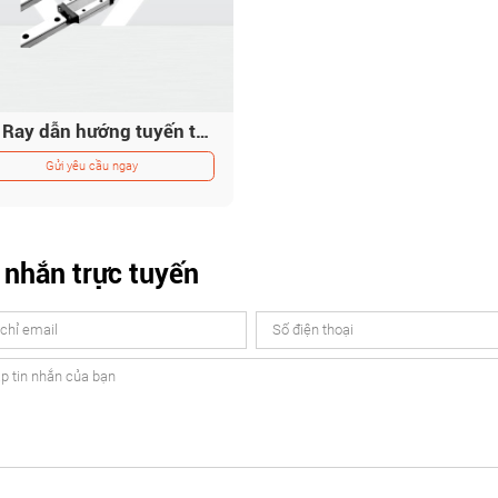
iHF Ray dẫn hướng tuyến tính bi thu nhỏ độ chính xác cao, độ nhiễu thấp dành cho thiết bị bán dẫn
Gửi yêu cầu ngay
 nhắn trực tuyến