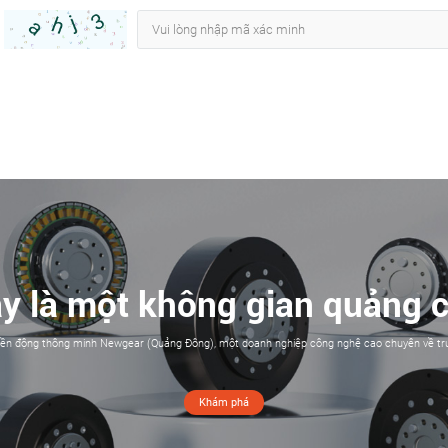
y là một không gian quảng 
n động thông minh Newgear (Quảng Đông), một doanh nghiệp công nghệ cao chuyên về tru
Khám phá