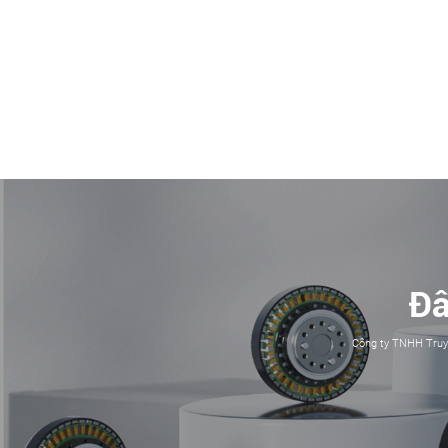
Đâ
Công ty TNHH Truyề