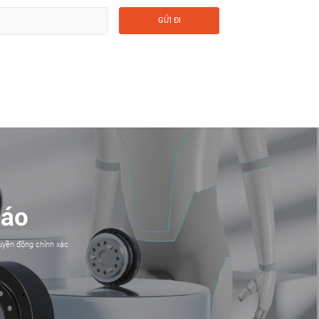
GỬI ĐI
cáo
yền động chính xác