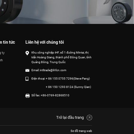
 tin tức
Liên hệ với chúng tôi
Khu công nghiệp iHF, số 1 đường Mintai, thị
g ty
trấn Hoàng Giang, thành phố Đông Quan, tỉnh
nh
Quảng Đông, Trung Quốc
Email:
intltrade@ihfcn.com
Điện thoại:
+ 86 155 0755 7296(Steve Pang)
+ 86 150 1293 8124 (Sunny Qian)
Số fax: +86-0769-82868510
Trở lại đầu trang
Sơ đồ trang web