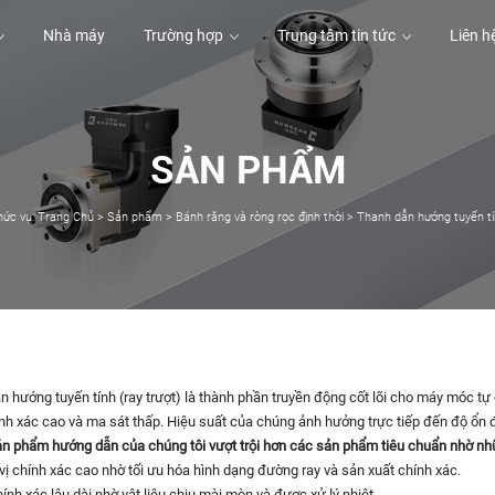
Nhà máy
Trường hợp
Trung tâm tin tức
Liên h
SẢN PHẨM
Nhà máy
Trường hợp
Trung tâm tin tức
Liên h
hức vụ:
Trang Chủ
>
Sản phẩm
>
Bánh răng và ròng rọc định thời
>
Thanh dẫn hướng tuyến tí
n hướng tuyến tính (ray trượt) là thành phần truyền động cốt lõi cho máy móc tự
nh xác cao và ma sát thấp. Hiệu suất của chúng ảnh hưởng trực tiếp đến độ ổn đị
n phẩm hướng dẫn của chúng tôi vượt trội hơn các sản phẩm tiêu chuẩn nhờ nhữ
 vị chính xác cao nhờ tối ưu hóa hình dạng đường ray và sản xuất chính xác.
hính xác lâu dài nhờ vật liệu chịu mài mòn và được xử lý nhiệt.