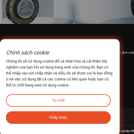
Về chúng tôi
Sản phẩm
Chính sách cookie
Hồ sơ công ty
Bánh răng và ròng rọc định thời
Cơ sở sản xuất
NEWGEAR
Chúng tôi sẽ sử dụng cookie để cá nhân hóa và cải thiện trải
nghiệm của bạn khi sử dụng trang web của chúng tôi. Bạn có
Hành trình của chúng tôi
Thương hiệu ưa thích
thể nhấp vào nút chấp nhận và điều đó sẽ được coi là bạn đồng
Chứng chỉ và Danh hiệu
Động cơ khớp robot
ý với việc sử dụng tất cả các cookie có liên quan hoặc bạn có
Điểm nổi bật của đội
thể từ chối trang web sử dụng cookie.
Tại sao nên chọn chúng tôi?
Từ chối
Chấp nhận
Bản quyền © Công ty TNHH Công nghệ Truyền động Công nghiệp iHF