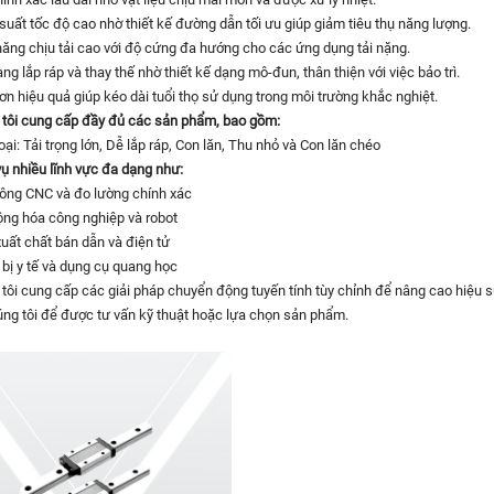
 suất tốc độ cao nhờ thiết kế đường dẫn tối ưu giúp giảm tiêu thụ năng lượng.
năng chịu tải cao với độ cứng đa hướng cho các ứng dụng tải nặng.
àng lắp ráp và thay thế nhờ thiết kế dạng mô-đun, thân thiện với việc bảo trì.
trơn hiệu quả giúp kéo dài tuổi thọ sử dụng trong môi trường khắc nghiệt.
tôi cung cấp đầy đủ các sản phẩm, bao gồm:
loại: Tải trọng lớn, Dễ lắp ráp, Con lăn, Thu nhỏ và Con lăn chéo
ụ nhiều lĩnh vực đa dạng như:
công CNC và đo lường chính xác
ộng hóa công nghiệp và robot
xuất chất bán dẫn và điện tử
t bị y tế và dụng cụ quang học
tôi cung cấp các giải pháp chuyển động tuyến tính tùy chỉnh để nâng cao hiệu suấ
úng tôi để được tư vấn kỹ thuật hoặc lựa chọn sản phẩm.