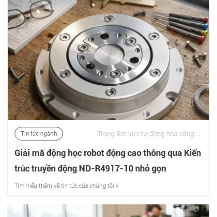
Trong lĩnh vực tự động hóa công nghiệp hiện đại và kỹ thuật robot tiên tiến, việc đạt được sự cân bằng giữa mật độ mô-men xoắn cao, độ cứng xoắn và phản ứng ngược cực thấp là một thách thức kỹ thuật lớn. | 06/07/2026
Tin tức ngành
Giải mã động học robot động cao thông qua Kiến
trúc truyền động ND-R4917-10 nhỏ gọn
Tìm hiểu thêm về tin tức của chúng tôi >