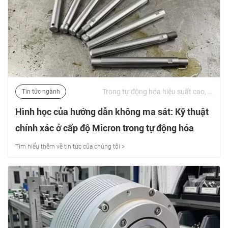
Trong tự động hóa hiệu suất cao, gia công CNC, robot và thiết bị y tế, hiệu suất dịch chuyển động học quyết định độ chính xác cuối cùng của hệ thống. | 01/07/2026
Tin tức ngành
Hình học của hướng dẫn không ma sát: Kỹ thuật
chính xác ở cấp độ Micron trong tự động hóa
Tìm hiểu thêm về tin tức của chúng tôi >