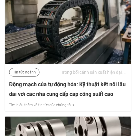
Trong bối cảnh sản xuất hiện đại, tự động hóa là nhịp đập của năng suất. Tuy nhiên, độ tin cậy của cánh tay robot phức tạp, trung tâm gia công CNC và hệ thống hậu cần tự động phụ thuộc vào một thành phần thường bị bỏ qua: bộ phận mang cáp. | 03/07/2026
Tin tức ngành
Động mạch của tự động hóa: Kỹ thuật kết nối lâu
dài với các nhà cung cấp cáp công suất cao
Tìm hiểu thêm về tin tức của chúng tôi >