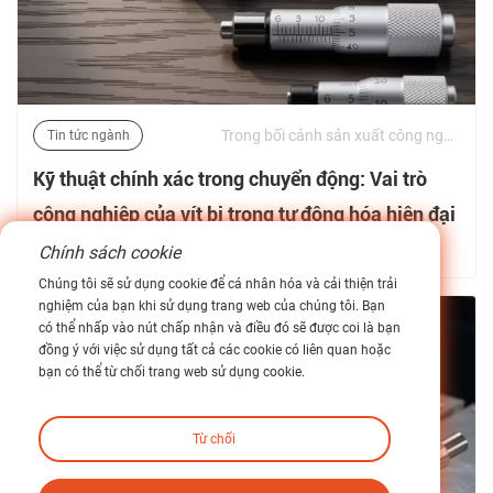
Trong bối cảnh sản xuất công nghiệp hiện đại, việc định vị có độ chính xác cao không còn là điều xa xỉ nữa—nó là một yêu cầu cơ bản. Từ các giai đoạn căn chỉnh quang học và chế tạo chất bán dẫn đến thiết bị phòng thí nghiệm chuyên dụng, nhu cầu về độ chính xác dưới micron thúc đẩy đổi mới kỹ thuật. | 26/06/2026
Tin tức ngành
Kỹ thuật chính xác trong chuyển động: Vai trò
công nghiệp của vít bi trong tự động hóa hiện đại
Chính sách cookie
Tìm hiểu thêm về tin tức của chúng tôi >
Chúng tôi sẽ sử dụng cookie để cá nhân hóa và cải thiện trải
nghiệm của bạn khi sử dụng trang web của chúng tôi. Bạn
có thể nhấp vào nút chấp nhận và điều đó sẽ được coi là bạn
đồng ý với việc sử dụng tất cả các cookie có liên quan hoặc
bạn có thể từ chối trang web sử dụng cookie.
Từ chối