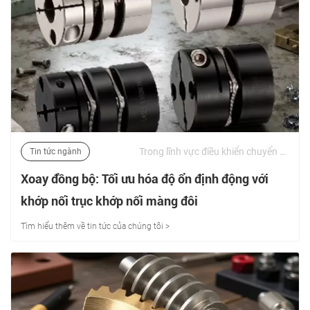
Trong lĩnh vực điều khiển chuyển động hiệu suất cao phức tạp, nơi các bộ truyền động điều khiển bằng servo hoạt động với độ chính xác dưới micron, liên kết yếu nhất trong bất kỳ chuỗi cơ học nào thường là kết nối giữa động cơ truyền động và tải. | 02/07/2026
Tin tức ngành
Xoay đồng bộ: Tối ưu hóa độ ổn định động với
khớp nối trục khớp nối màng đôi
Tìm hiểu thêm về tin tức của chúng tôi >