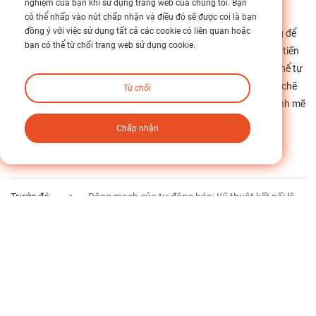
nghiệm của bạn khi sử dụng trang web của chúng tôi. Bạn
toàn, không trơn trượt trên trục động cơ.
có thể nhấp vào nút chấp nhận và điều đó sẽ được coi là bạn
đồng ý với việc sử dụng tất cả các cookie có liên quan hoặc
Đầu tư vào các khớp nối cao cấp này là cách tiếp cận chủ động để
bạn có thể từ chối trang web sử dụng cookie.
nâng cao độ tin cậy cơ học. Bằng cách chọn các giải pháp tiên tiến
do Tập đoàn iHF cung cấp, các nhà xây dựng công nghiệp có thể tự
tin đẩy hệ thống của mình lên tốc độ cao hơn và dung sai chặt chẽ
Từ chối
hơn khi biết rằng đường truyền được duy trì bởi công nghệ mạnh mẽ
nhất hiện có.
Chấp nhận
Nhãn :
Trước đó
Động mạch của tự động hóa: Kỹ thuật kết nối lâu dài với các nhà cung cấp cáp công suất cao
Kế tiếp
Độ chính xác trong từng chiếc răng: Nâng cao độ tin cậy công nghiệp với các giải pháp bánh răng được gia công bằng CNC
Quay lại Mục lục