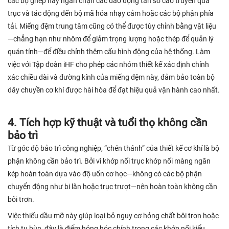
các bộ ghép này ngăn chặn các dao động tần số cao truyền qua
trục và tác động đến bộ mã hóa nhạy cảm hoặc các bộ phận phía
tải. Miếng đệm trung tâm cũng có thể được tùy chỉnh bằng vật liệu
—chẳng hạn như nhôm để giảm trọng lượng hoặc thép để quản lý
quán tính—để điều chỉnh thêm cấu hình động của hệ thống. Làm
việc với Tập đoàn iHF cho phép các nhóm thiết kế xác định chính
xác chiều dài và đường kính của miếng đệm này, đảm bảo toàn bộ
dây chuyền cơ khí được hài hòa để đạt hiệu quả vận hành cao nhất.
4. Tích hợp kỹ thuật và tuổi thọ không cần
bảo trì
Từ góc độ bảo trì công nghiệp, “chén thánh” của thiết kế cơ khí là bộ
phận không cần bảo trì. Bởi vì khớp nối trục khớp nối màng ngăn
kép hoàn toàn dựa vào độ uốn cơ học—không có các bộ phận
chuyển động như bi lăn hoặc trục trượt—nên hoàn toàn không cần
bôi trơn.
Việc thiếu dầu mỡ này giúp loại bỏ nguy cơ hỏng chất bôi trơn hoặc
tích tụ bùn, đây là điểm hỏng hóc chính trong các khớp nối kiểu