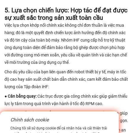
5. Lựa chọn chiến lược: Hợp tác để đạt được
sự xuất sắc trong sản xuất toàn cầu
Việc lựa chọn khớp nối chính xác không chỉ đơn thuần là việc mua
hàng; đó là một quyết định chiến lược ảnh hưởng đến độ chính xác
và độ tin cậy của toàn bộ máy. Nhóm iHF cung cấp hỗ trợ kỹ thuật
ứng dụng toàn diện để đảm bảo rằng bộ ghép được chọn phù hợp
với đường cong mô-men xoắn, yêu cầu về quán tính và các hạn chế
về môi trường của ứng dụng cụ thể.
Cho dù yêu cầu của bạn liên quan đến robot thiết bị y tế, máy in tốc
độ cao hay sản xuất chất bán dẫn chính xác, cam kết đảm bảo chất
lượng của Tập đoàn iHF:
● Cân bằng quay:
Các trục được gia công chính xác giúp giảm thiểu
lực ly tâm trong quá trình vận hành ở tốc độ RPM cao.
●
Công suất mô-men xoắn cao:
Hình dạng đĩa được tối ưu hóa giúp
Chính sách cookie
tối đa hóa mật độ mô-men xoắn trong một dấu chân vật lý nhỏ gọn.
Chúng tôi sẽ sử dụng cookie để cá nhân hóa và cải thiện trải
●
Dễ lắp đặt:
Các trục kiểu kẹp hoặc vít định vị đảm bảo độ bám an