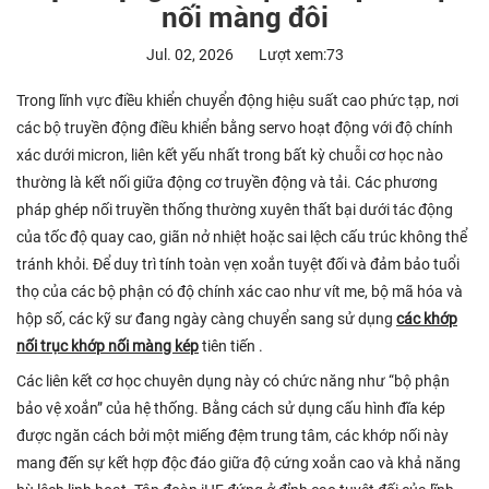
nối màng đôi
Jul. 02, 2026
Lượt xem:73
Trong lĩnh vực điều khiển chuyển động hiệu suất cao phức tạp, nơi
các bộ truyền động điều khiển bằng servo hoạt động với độ chính
xác dưới micron, liên kết yếu nhất trong bất kỳ chuỗi cơ học nào
thường là kết nối giữa động cơ truyền động và tải. Các phương
pháp ghép nối truyền thống thường xuyên thất bại dưới tác động
của tốc độ quay cao, giãn nở nhiệt hoặc sai lệch cấu trúc không thể
tránh khỏi. Để duy trì tính toàn vẹn xoắn tuyệt đối và đảm bảo tuổi
thọ của các bộ phận có độ chính xác cao như vít me, bộ mã hóa và
hộp số, các kỹ sư đang ngày càng chuyển sang sử dụng
các khớp
nối trục khớp nối màng kép
tiên tiến .
Các liên kết cơ học chuyên dụng này có chức năng như “bộ phận
bảo vệ xoắn” của hệ thống. Bằng cách sử dụng cấu hình đĩa kép
được ngăn cách bởi một miếng đệm trung tâm, các khớp nối này
mang đến sự kết hợp độc đáo giữa độ cứng xoắn cao và khả năng