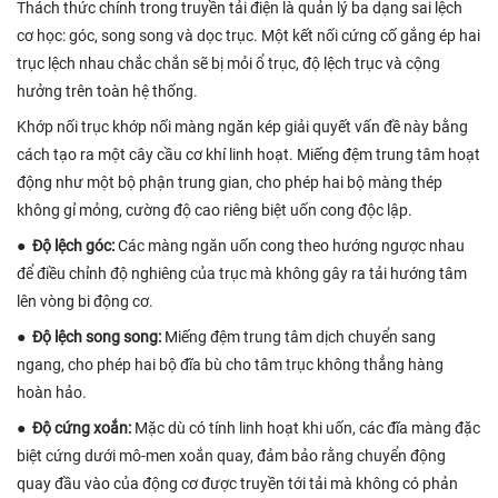
Thách thức chính trong truyền tải điện là quản lý ba dạng sai lệch
cơ học: góc, song song và dọc trục. Một kết nối cứng cố gắng ép hai
trục lệch nhau chắc chắn sẽ bị mỏi ổ trục, độ lệch trục và cộng
hưởng trên toàn hệ thống.
Khớp nối trục khớp nối màng ngăn kép giải quyết vấn đề này bằng
cách tạo ra một cây cầu cơ khí linh hoạt. Miếng đệm trung tâm hoạt
động như một bộ phận trung gian, cho phép hai bộ màng thép
không gỉ mỏng, cường độ cao riêng biệt uốn cong độc lập.
●
Độ lệch góc:
Các màng ngăn uốn cong theo hướng ngược nhau
để điều chỉnh độ nghiêng của trục mà không gây ra tải hướng tâm
lên vòng bi động cơ.
●
Độ lệch song song:
Miếng đệm trung tâm dịch chuyển sang
ngang, cho phép hai bộ đĩa bù cho tâm trục không thẳng hàng
hoàn hảo.
●
Độ cứng xoắn:
Mặc dù có tính linh hoạt khi uốn, các đĩa màng đặc
biệt cứng dưới mô-men xoắn quay, đảm bảo rằng chuyển động
quay đầu vào của động cơ được truyền tới tải mà không có phản