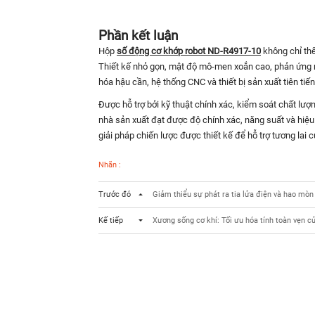
Phần kết luận
Hộp
số động cơ khớp robot ND-R4917-10
không chỉ thể
Thiết kế nhỏ gọn, mật độ mô-men xoắn cao, phản ứng ng
hóa hậu cần, hệ thống CNC và thiết bị sản xuất tiên tiến
Được hỗ trợ bởi kỹ thuật chính xác, kiểm soát chất lư
nhà sản xuất đạt được độ chính xác, năng suất và hiệu 
giải pháp chiến lược được thiết kế để hỗ trợ tương lai
Nhãn :
Trước đó
Giảm thiểu sự phát ra tia lửa điện và hao mò
Kế tiếp
Xương sống cơ khí: Tối ưu hóa tính toàn vẹn 