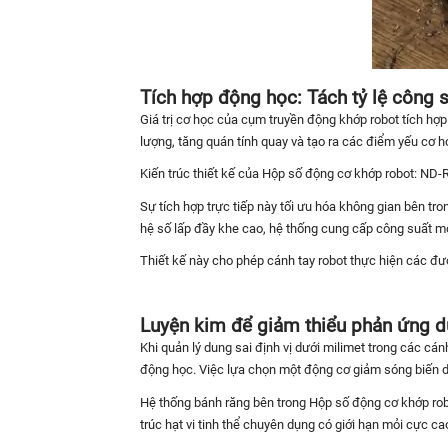
Tích hợp động học: Tách tỷ lệ công s
Giá trị cơ học của cụm truyền động khớp robot tích hợ
lượng, tăng quán tính quay và tạo ra các điểm yếu cơ h
Kiến trúc thiết kế của Hộp số động cơ khớp robot: ND-R
Sự tích hợp trực tiếp này tối ưu hóa không gian bên t
hệ số lấp đầy khe cao, hệ thống cung cấp công suất mô-
Thiết kế này cho phép cánh tay robot thực hiện các đ
Luyện kim để giảm thiểu phản ứng d
Khi quản lý dung sai định vị dưới milimet trong các cán
động học. Việc lựa chọn một động cơ giảm sóng biến d
Hệ thống bánh răng bên trong Hộp số động cơ khớp robo
trúc hạt vi tinh thể chuyên dụng có giới hạn mỏi cực ca