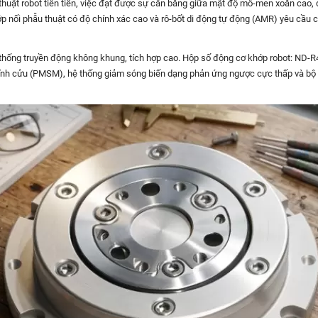
 thuật robot tiên tiến, việc đạt được sự cân bằng giữa mật độ mô-men xoắn cao
hớp nối phẫu thuật có độ chính xác cao và rô-bốt di động tự động (AMR) yêu cầu 
thống truyền động không khung, tích hợp cao. Hộp số động cơ khớp robot: ND-R4
ĩnh cửu (PMSM), hệ thống giảm sóng biến dạng phản ứng ngược cực thấp và bộ 