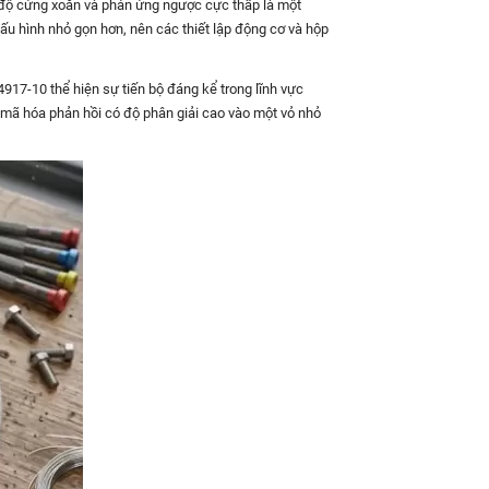
, độ cứng xoắn và phản ứng ngược cực thấp là một
cấu hình nhỏ gọn hơn, nên các thiết lập động cơ và hộp
917-10 thể hiện sự tiến bộ đáng kể trong lĩnh vực
mã hóa phản hồi có độ phân giải cao vào một vỏ nhỏ