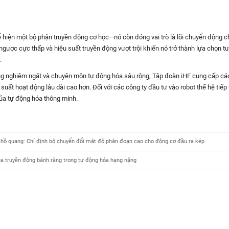
 hiện một bộ phận truyền động cơ học—nó còn đóng vai trò là lõi chuyển động c
ược cực thấp và hiệu suất truyền động vượt trội khiến nó trở thành lựa chọn tuy
.
ợng nghiêm ngặt và chuyên môn tự động hóa sâu rộng, Tập đoàn iHF cung cấp các
suất hoạt động lâu dài cao hơn. Đối với các công ty đầu tư vào robot thế hệ ti
 của tự động hóa thông minh.
n hồ quang: Chỉ định bộ chuyển đổi mật độ phân đoạn cao cho động cơ đầu ra kép
của truyền động bánh răng trong tự động hóa hạng nặng