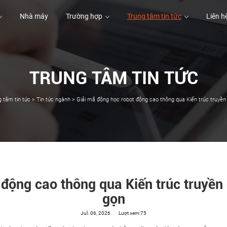
Nhà máy
Trường hợp
Trung tâm tin tức
Liên h
TRUNG TÂM TIN TỨC
Nhà máy
Trường hợp
Liên h
 tâm tin tức
>
Tin tức ngành
>
Giải mã động học robot động cao thông qua Kiến trúc truyề
 động cao thông qua Kiến trúc truy
gọn
Jul. 06, 2026
Lượt xem:75