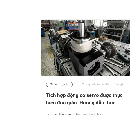
Trong ngành xây dựng đang phát triển nhanh chóng, hiệu quả và độ tin cậy của máy móc là những yếu tố quan trọng ảnh hưởng trực tiếp đến tiến độ dự án và chi phí vận hành. Một trong những bộ phận then chốt đảm bảo máy móc hoạt động ở hiệu suất cao nhất là hộp số hành tinh tải nặng, còn được gọi là bộ truyền động bánh răng hành tinh. | 13/03/2026
Tin tức ngành
Trong bối cảnh tự động hóa ngày nay, các nhà thiết kế máy phải đối mặt với một nghịch lý dai dẳng: cần phải tăng mật độ mô-men xoắn và độ chính xác định vị dưới phút cung, trong khi dấu chân máy tiếp tục co lại. | 30/06/2026
móc xây
Tích hợp động cơ servo được thực
iệu suất
hiện đơn giản: Hướng dẫn thực
hành về cách lắp và cấu hình hộp số
Tìm hiểu thêm về tin tức của chúng tôi >
servo góc phải của Newgear