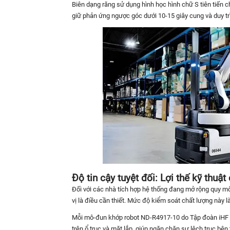
Biên dạng răng sử dụng hình học hình chữ S tiên tiến 
giữ phản ứng ngược góc dưới 10-15 giây cung và duy trì
Độ tin cậy tuyệt đối: Lợi thế kỹ thuậ
Đối với các nhà tích hợp hệ thống đang mở rộng quy m
vị là điều cần thiết. Mức độ kiểm soát chất lượng này 
Mỗi mô-đun khớp robot ND-R4917-10 do Tập đoàn iHF s
trên ổ trục và mặt lắp, giúp ngăn chặn sự lệch trục bên 