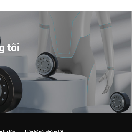
g tôi
 tin tức
Liên hệ với chúng tôi