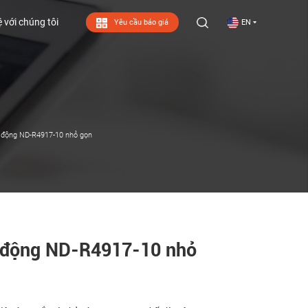
ệ với chúng tôi
Yêu cầu báo giá
EN
ệ với chúng tôi
n động ND-R4917-10 nhỏ gọn
ền động ND-R4917-10 nhỏ