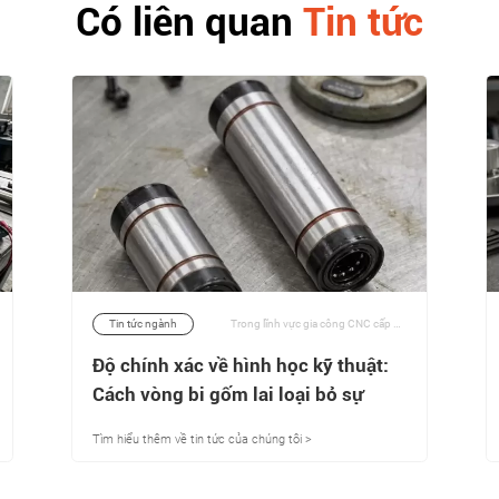
Có liên quan
Tin tức
Tin tức ngành
Trong lĩnh vực gia công CNC cấp cao, chế tạo hàng không vũ trụ bán dẫn và phay vi mô y tế, ngưỡng lỗi cơ học đã vượt qua quy mô nanomet. Để đạt được độ chính xác hình học trong các chu kỳ cắt tốc độ cao, liên tục đòi hỏi độ ổn định kích thước tuyệt đối dưới tải trọng hướng tâm và hướng trục nặng. | 10/06/2026
Độ chính xác về hình học kỹ thuật:
Cách vòng bi gốm lai loại bỏ sự
thoát nhiệt trong gia công CNC cấp
Tìm hiểu thêm về tin tức của chúng tôi >
cao