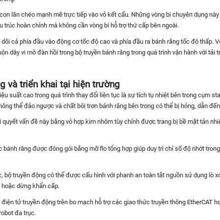
 con lăn chéo mạnh mẽ trực tiếp vào vỏ kết cấu. Những vòng bi chuyên dụng này x
trúc hoàn chỉnh mà không cần vòng bi hỗ trợ thứ cấp bên ngoài.
heo dõi cả phía đầu vào động cơ tốc độ cao và phía đầu ra bánh răng tốc độ thấp.
ộn dây vi mô đàn hồi trong bộ truyền bánh răng trong quá trình vận hành với tải t
 và triển khai tại hiện trường
ệu suất cao trong quá trình thay đổi liên tục là sự tích tụ nhiệt bên trong cụm 
hông thể đảo ngược và chất bôi trơn bánh răng bên trong có thể bị hỏng, dẫn đế
quyết vấn đề này bằng vỏ hợp kim nhôm tùy chỉnh được trang bị bề mặt tản nhiệ
 bánh răng được đóng gói bằng mỡ flo tổng hợp giúp duy trì chỉ số độ nhớt trong
, bộ truyền động có thể được cấu hình với phanh an toàn tắt nguồn sử dụng lò xo
t hoặc dừng khẩn cấp.
ị điện tử truyền động trên bo mạch hỗ trợ các giao thức truyền thông EtherCAT
robot đa trục.