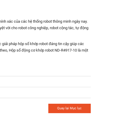
hính xác của các hệ thống robot thông minh ngày nay.
ệt vời cho robot công nghiệp, robot cộng tác, tự động
 giải pháp hộp số khớp robot đáng tin cậy giúp các
ếp theo, Hộp số động cơ khớp robot ND-R4917-10 là một
Quay lại Mục lục