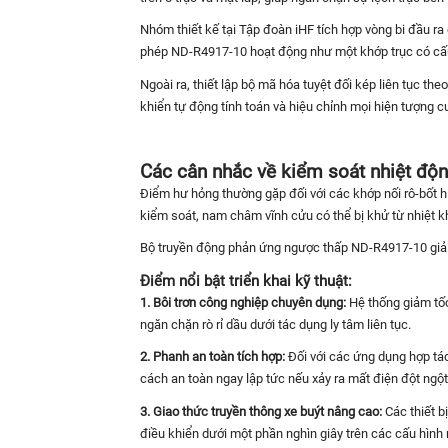
Nhóm thiết kế tại Tập đoàn iHF tích hợp vòng bi đầu ra
phép ND-R4917-10 hoạt động như một khớp trục có cấu 
Ngoài ra, thiết lập bộ mã hóa tuyệt đối kép liên tục t
khiển tự động tính toán và hiệu chỉnh mọi hiện tượng cu
Các cân nhắc về kiểm soát nhiệt động
Điểm hư hỏng thường gặp đối với các khớp nối rô-bốt hi
kiểm soát, nam châm vĩnh cửu có thể bị khử từ nhiệt k
Bộ truyền động phản ứng ngược thấp ND-R4917-10 giải 
Điểm nổi bật triển khai kỹ thuật:
1. Bôi trơn công nghiệp chuyên dụng:
Hệ thống giảm tốc
ngăn chặn rò rỉ dầu dưới tác dụng ly tâm liên tục.
2. Phanh an toàn tích hợp:
Đối với các ứng dụng hợp tác
cách an toàn ngay lập tức nếu xảy ra mất điện đột ngộ
3. Giao thức truyền thông xe buýt nâng cao:
Các thiết b
điều khiển dưới một phần nghìn giây trên các cấu hình 