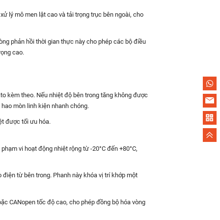
ử lý mô men lật cao và tải trọng trục bên ngoài, cho
 Vòng phản hồi thời gian thực này cho phép các bộ điều
rọng cao.
stato kèm theo. Nếu nhiệt độ bên trong tăng không được
n hao mòn linh kiện nhanh chóng.
t được tối ưu hóa.
 phạm vi hoạt động nhiệt rộng từ -20°C đến +80°C,
 điện từ bên trong. Phanh này khóa vị trí khớp một
 hoặc CANopen tốc độ cao, cho phép đồng bộ hóa vòng