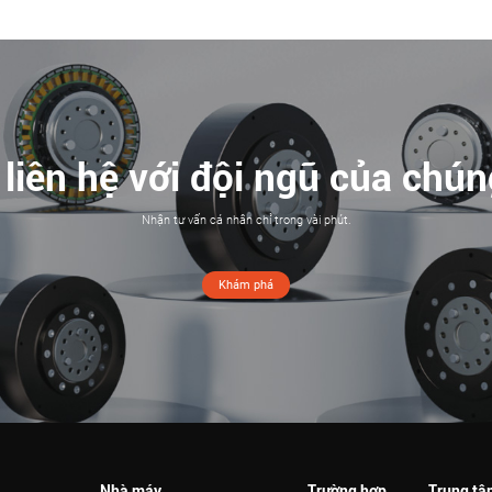
liên hệ với đội ngũ của chún
Nhận tư vấn cá nhân chỉ trong vài phút.
Khám phá
Nhà máy
Trường hợp
Trung tâm