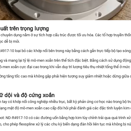
uất trên trọng lượng
p chuyên dụng nằm ở sự tích hợp cấu trúc được tối ưu hóa. Các tổ hợp truyền th
ọc dễ bị mỏi.
4917-10 loại bỏ các khớp nối bên trong này bằng cách gắn trực tiếp bộ tạo sóng 
rong và mang lại tỷ lệ mô-men xoắn trên thể tích đặc biệt. Bằng cách sử dụng độ
men xoắn cực đại cao trong khi vẫn duy trì lượng tiêu thụ nhiệt tổng thể ở mức
ường tăng tốc cao mà không gặp phải hiện tượng suy giảm nhiệt hoặc dừng giữa 
ữ dội và độ cứng xoắn
h tay có khớp nối công nghiệp nhiều trục, bất kỳ phản ứng cơ học nào trong bộ tr
ạng mật độ mô-men xoắn cao cấp đòi hỏi phải đánh giá các đặc tính luyện kim 
t: ND-R4917-10 có các đường uốn bằng hợp kim tùy chỉnh trải qua quá trình xử l
o, cho phép flexspline xử lý các chu kỳ biến dạng đàn hồi liên tục mà không bị nứ