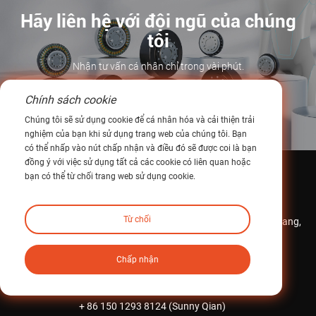
Hãy liên hệ với đội ngũ của chúng
tôi
Nhận tư vấn cá nhân chỉ trong vài phút.
Chính sách cookie
Khám phá
Chúng tôi sẽ sử dụng cookie để cá nhân hóa và cải thiện trải
nghiệm của bạn khi sử dụng trang web của chúng tôi. Bạn
có thể nhấp vào nút chấp nhận và điều đó sẽ được coi là bạn
đồng ý với việc sử dụng tất cả các cookie có liên quan hoặc
bạn có thể từ chối trang web sử dụng cookie.
Liên hệ với chúng tôi
Từ chối
Khu công nghiệp iHF, số 1 đường Mintai, thị trấn Hoàng Giang,
thành phố Đông Quan, tỉnh Quảng Đông, Trung Quốc
Chấp nhận
Email:
intltrade@ihfcn.com
Điện thoại:
+ 86 155 0755 7296(Steve Pang)
+ 86 150 1293 8124 (Sunny Qian)