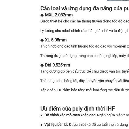
Các loại và ứng dụng đa năng của pul
◆ MXL 2.032mm
Được thiết kế cho các hệ thống truyền động tốc độ cao 
Lý tưởng cho robot chính xác, băng tải nhỏ và tự động h
◆ XL 5.08mm
Thích hợp cho các tình huống tốc độ cao với mô-men x
Thường được sử dụng trong bao bì công nghiệp, máy dệ
◆ Dài 9,525mm
Tăng cường độ bền cấu trúc để chịu được vận tốc tuyến
Thích hợp cho băng tải, dây chuyền vận chuyển vật li
Tập đoàn iHF đảm bảo rằng mỗi loại ròng rọc đều được 
Ưu điểm của puly định thời iHF
●
Độ chính xác mô-men xoắn cao:
Ngăn ngừa hiện tượn
●
Vật liệu bền bỉ:
Được thiết kế để có tuổi thọ sử dụng 