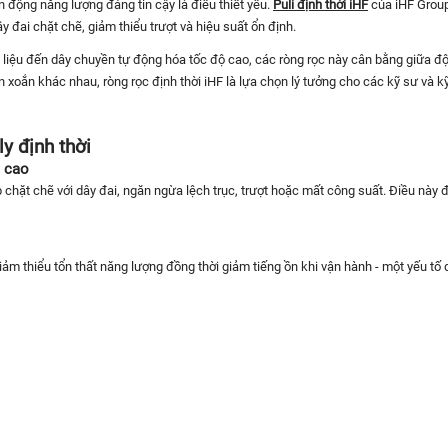
 động năng lượng đáng tin cậy là điều thiết yếu.
Puli định thời iHF
của iHF Group
y đai chặt chẽ, giảm thiểu trượt và hiệu suất ổn định.
liệu đến dây chuyền tự động hóa tốc độ cao, các ròng rọc này cân bằng giữa độ c
 xoắn khác nhau, ròng rọc định thời iHF là lựa chọn lý tưởng cho các kỹ sư và kỹ
y định thời
c cao
hặt chẽ với dây đai, ngăn ngừa lệch trục, trượt hoặc mất công suất. Điều này đả
 giảm thiểu tổn thất năng lượng đồng thời giảm tiếng ồn khi vận hành - một yếu t