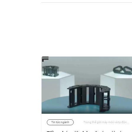
Các hệ thống công nghiệp hiện đại ngày càng đòi hỏi các linh kiện điều khiển chuyển động nhỏ gọn nhưng mạnh mẽ, có khả năng cung cấp mô-men xoắn cao, độ rơ thấp và hiệu suất ổn định. Giải pháp giảm tốc NEMA 23 đáp ứng nhu cầu này bằng cách tăng công suất động cơ trong khi vẫn duy trì độ chính xác và hiệu quả. | 22/03/2026
Tin tức ngành
Trong thế giới máy móc và tự động hóa hiện đại, quản lý cáp hiệu quả là điều cần thiết để đảm bảo an toàn, độ bền và độ tin cậy của hệ thống. Khi thiết bị trở nên nhanh hơn và phức tạp hơn, dây cáp và ống mềm phải chịu sự chuyển động, uốn cong và ứng suất cơ học liên tục. | 20/10/2025