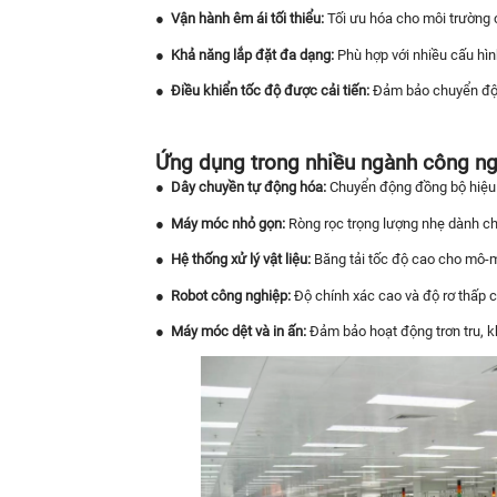
●
Vận hành êm ái tối thiểu:
Tối ưu hóa cho môi trường 
●
Khả năng lắp đặt đa dạng:
Phù hợp với nhiều cấu h
●
Điều khiển tốc độ được cải tiến:
Đảm bảo chuyển độn
Ứng dụng trong nhiều ngành công n
●
Dây chuyền tự động hóa:
Chuyển động đồng bộ hiệu q
●
Máy móc nhỏ gọn:
Ròng rọc trọng lượng nhẹ dành cho
●
Hệ thống xử lý vật liệu:
Băng tải tốc độ cao cho mô-
●
Robot công nghiệp:
Độ chính xác cao và độ rơ thấp c
●
Máy móc dệt và in ấn:
Đảm bảo hoạt động trơn tru, kh