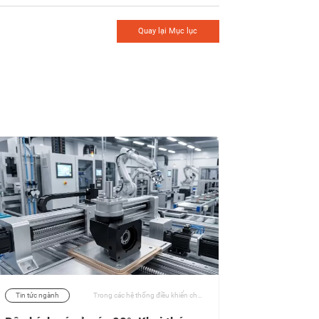
Quay lại Mục lục
Tin tức ngành
Trong các hệ thống điều khiển chuyển động tiên tiến, nơi mà các hạn chế về không gian và độ chính xác về mô-men xoắn phải cùng tồn tại, hộp số servo góc vuông PAR nổi bật như một giải pháp được thiết kế kỹ thuật cao. | 30/03/2026
Tin tức ngà