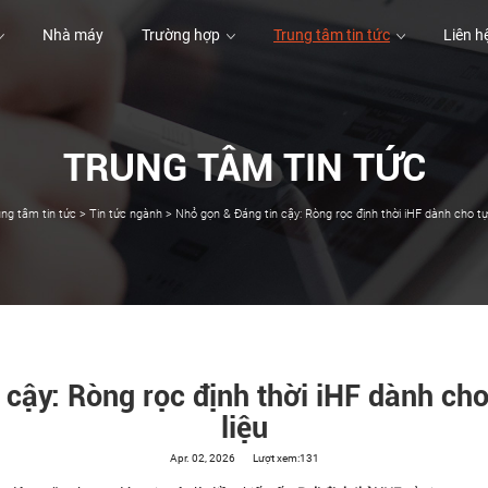
Nhà máy
Trường hợp
Trung tâm tin tức
Liên h
TRUNG TÂM TIN TỨC
Nhà máy
Trường hợp
Liên h
ng tâm tin tức
>
Tin tức ngành
>
Nhỏ gọn & Đáng tin cậy: Ròng rọc định thời iHF dành cho tự 
cậy: Ròng rọc định thời iHF dành cho 
liệu
Apr. 02, 2026
Lượt xem:131