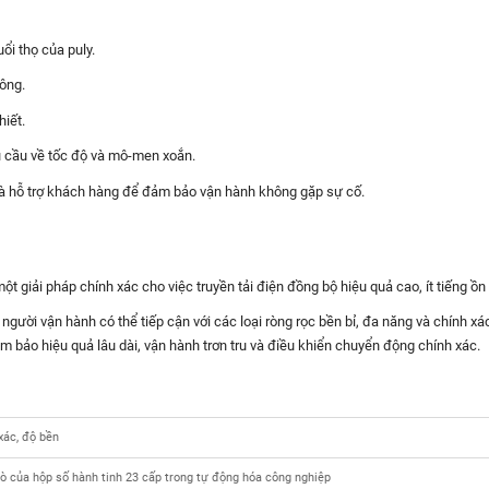
ổi thọ của puly.
hông.
hiết.
u cầu về tốc độ và mô-men xoắn.
và hỗ trợ khách hàng để đảm bảo vận hành không gặp sự cố.
một giải pháp chính xác cho việc truyền tải điện đồng bộ hiệu quả cao, ít tiếng ồn 
gười vận hành có thể tiếp cận với các loại ròng rọc bền bỉ, đa năng và chính x
đảm bảo hiệu quả lâu dài, vận hành trơn tru và điều khiển chuyển động chính xác.
xác, độ bền
ò của hộp số hành tinh 23 cấp trong tự động hóa công nghiệp