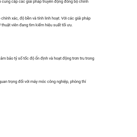
 cung cấp các giải pháp truyền động đồng bộ chính
hính xác, độ bền và tính linh hoạt. Với các giải pháp
 thuật viên đang tìm kiếm hiệu suất tối ưu.
m bảo tỷ số tốc độ ổn định và hoạt động trơn tru trong
ố quan trọng đối với máy móc công nghiệp, phòng thí