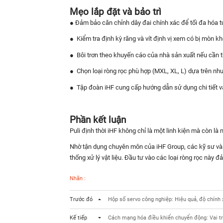
Mẹo lắp đặt và bảo trì
● Đảm bảo căn chỉnh dây đai chính xác để tối đa hóa tu
●
Kiểm tra định kỳ răng và vít định vị xem có bị mòn k
●
Bôi trơn theo khuyến cáo của nhà sản xuất nếu cần t
●
Chọn loại ròng rọc phù hợp (MXL, XL, L) dựa trên nh
●
Tập đoàn iHF cung cấp hướng dẫn sử dụng chi tiết 
Phần kết luận
Puli định thời iHF không chỉ là một linh kiện mà còn là 
Nhờ tận dụng chuyên môn của iHF Group, các kỹ sư và n
thống xử lý vật liệu. Đầu tư vào các loại ròng rọc này 
Nhãn :
Trước đó
Hộp số servo công nghiệp: Hiệu quả, độ chính 
Kế tiếp
Cách mạng hóa điều khiển chuyển động: Vai tr