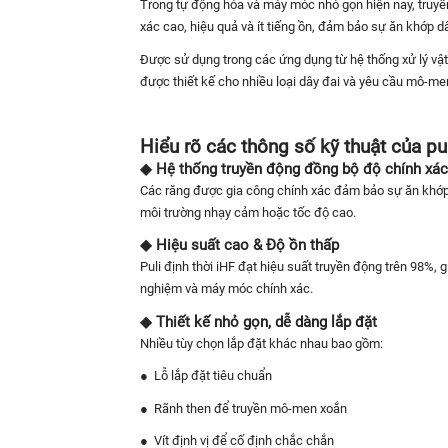
Trong tự động hóa và máy móc nhỏ gọn hiện nay, truyền
xác cao, hiệu quả và ít tiếng ồn, đảm bảo sự ăn khớp dâ
Được sử dụng trong các ứng dụng từ hệ thống xử lý vật 
được thiết kế cho nhiều loại dây đai và yêu cầu mô-men
Hiểu rõ các thông số kỹ thuật của pul
◆ Hệ thống truyền động đồng bộ độ chính xá
Các răng được gia công chính xác đảm bảo sự ăn khớp c
môi trường nhạy cảm hoặc tốc độ cao.
◆ Hiệu suất cao & Độ ồn thấp
Puli định thời iHF đạt hiệu suất truyền động trên 98%,
nghiệm và máy móc chính xác.
◆ Thiết kế nhỏ gọn, dễ dàng lắp đặt
Nhiều tùy chọn lắp đặt khác nhau bao gồm:
●
Lỗ lắp đặt tiêu chuẩn
●
Rãnh then để truyền mô-men xoắn
●
Vít định vị để cố định chắc chắn