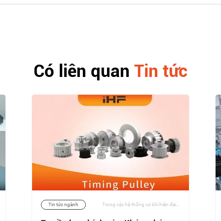
Có liên quan
Tin tức
Tin tức ngành
Trong các hệ thống cơ khí hiện đại, việc truyền tải điện đáng tin cậy và hiệu quả là rất quan trọng để đạt được hiệu suất, an toàn và tuổi thọ tối ưu. Trong số các bộ phận cơ khí khác nhau, ròng rọc định giờ với loại ròng rọc không cần chìa khóa tiêu chuẩn nổi bật nhờ độ chính xác, dễ lắp đặt và vận hành không cần bảo trì. | 10/12/2025