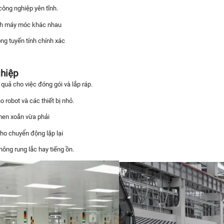
công nghiệp yên tĩnh.
ình máy móc khác nhau
g tuyến tính chính xác
ghiệp
uả cho việc đóng gói và lắp ráp.
 robot và các thiết bị nhỏ.
men xoắn vừa phải
ho chuyển động lặp lại
ông rung lắc hay tiếng ồn.