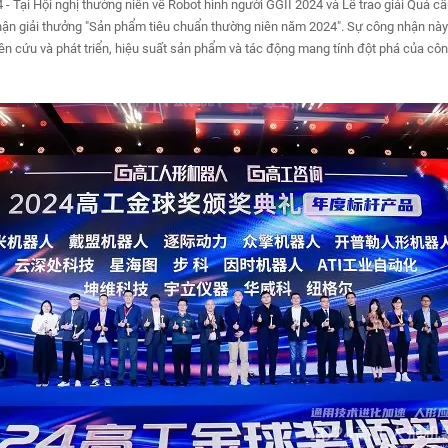
 Tại Hội nghị thường niên về Robot hình người GGII 2024 và Lễ trao giải Quả 
n giải thưởng "Sản phẩm tiêu chuẩn thường niên năm 2024". Sự công nhận này 
ên cứu và phát triển, hiệu suất sản phẩm và tác động mang tính đột phá của công