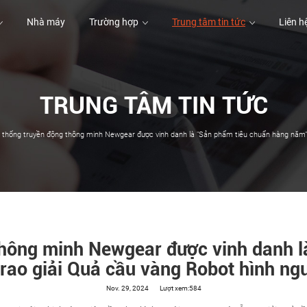
Nhà máy
Trường hợp
Trung tâm tin tức
Liên h
TRUNG TÂM TIN TỨC
Nhà máy
Trường hợp
Liên h
thống truyền động thông minh Newgear được vinh danh là "Sản phẩm tiêu chuẩn hàng năm" t
thông minh Newgear được vinh danh l
trao giải Quả cầu vàng Robot hình ng
Nov. 29, 2024
Lượt xem:584