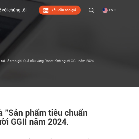
ệ với chúng tôi
Yêu cầu báo giá
EN
ệ với chúng tôi
ại Lễ trao giải Quả cầu vàng Robot hình người GGII năm 2024.
à "Sản phẩm tiêu chuẩn
ười GGII năm 2024.