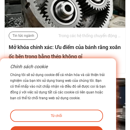
Trong các hệ thống chuyển động công nghiệp, độ chính xác truyền mô-men xoắn không chỉ đơn thuần là thước đo hiệu suất—nó là yêu cầu về kết cấu. Độ lệch, rung và sốc xoắn là một trong những thách thức dai dẳng nhất trong máy móc quay. | 03/06/2026
Tin tức ngành
Mở khóa chính xác: Ưu điểm của bánh răng xoắn
ốc bên trong bằng thép không gỉ
Chính sách cookie
Tìm hiểu thêm về tin tức của chúng tôi >
Chúng tôi sẽ sử dụng cookie để cá nhân hóa và cải thiện trải
nghiệm của bạn khi sử dụng trang web của chúng tôi. Bạn
có thể nhấp vào nút chấp nhận và điều đó sẽ được coi là bạn
đồng ý với việc sử dụng tất cả các cookie có liên quan hoặc
bạn có thể từ chối trang web sử dụng cookie.
Từ chối