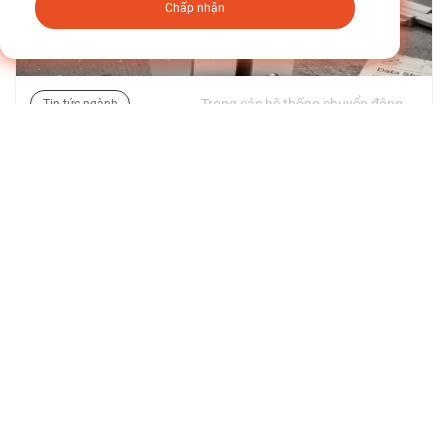
Chấp nhận
Trong các hệ thống chuyển động công nghiệp, độ chính xác truyền mô-men xoắn không chỉ đơn thuần là thước đo hiệu suất—nó là yêu cầu về kết cấu. Độ lệch, rung và sốc xoắn là một trong những thách thức dai dẳng nhất trong máy móc quay. | 03/06/2026
Tin tức ngành
Từ Kiểm soát Độ rung đến Ổn định Mô-men xoắn:
Khoa học đằng sau Trục Khớp nối Flex
Tìm hiểu thêm về tin tức của chúng tôi >