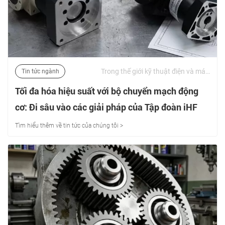
Trong thế giới kỹ thuật điện và máy móc, tầm quan trọng của cổ góp động cơ không thể được phóng đại. Các bộ phận này đóng vai trò quan trọng trong chức năng và hiệu suất của động cơ điện, đảm bảo hoạt động trơn tru và tuổi thọ cao. | 08/06/2026
Tin tức ngành
Tối đa hóa hiệu suất với bộ chuyển mạch động
cơ: Đi sâu vào các giải pháp của Tập đoàn iHF
Tìm hiểu thêm về tin tức của chúng tôi >