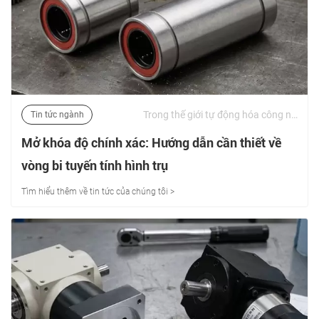
Trong thế giới tự động hóa công nghiệp tốc độ cao, gia công CNC đa trục và robot y tế chính xác, hiệu quả của hệ thống chuyển động tuyến tính quyết định độ chính xác của toàn bộ hoạt động. Trọng tâm của cơ học chuyển động này là một bộ phận quan trọng: ổ trục tuyến tính hình trụ. | 09/06/2026
Tin tức ngành
Mở khóa độ chính xác: Hướng dẫn cần thiết về
vòng bi tuyến tính hình trụ
Tìm hiểu thêm về tin tức của chúng tôi >