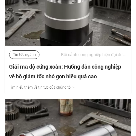
Bối cảnh công nghiệp hiện đại được xác định bởi nỗ lực không ngừng hướng tới thu nhỏ, thông lượng cao và tối ưu hóa cấu trúc. Trong các lĩnh vực tiên tiến như cánh tay robot có khớp nối, phương tiện dẫn đường tự động (AGV) và thiết bị sản xuất chất bán dẫn, giới hạn về không gian sàn và tải trọng trở nên chặt chẽ hơn bao giờ hết. | 09/06/2026
Tin tức ngành
Giải mã độ cứng xoắn: Hướng dẫn công nghiệp
về bộ giảm tốc nhỏ gọn hiệu quả cao
Tìm hiểu thêm về tin tức của chúng tôi >