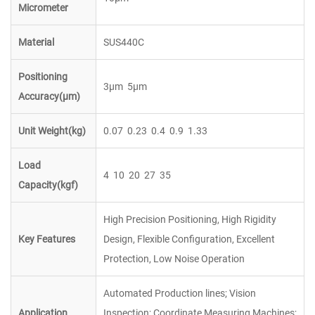
Micrometer
Material
SUS440C
Positioning
3µm
5µm
Accuracy(µm)
Unit Weight(kg)
0.07
0.23
0.4
0.9
1.33
Load
4
10
20
27
35
Capacity(kgf)
High Precision Positioning, High Rigidity
Key Features
Design, Flexible Configuration, Excellent
Protection, Low Noise Operation
Automated Production lines; Vision
Application
Inspection; Coordinate Measuring Machines;