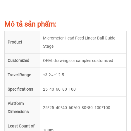
Mô tả sản phẩm:
Micrometer Head Feed Linear Ball Guide
Product
Stage
Customized
OEM, drawings or samples customized
Travel Range
±
3.2~
±
12.5
Specifications
25
40
60
80
100
Platform
25*25
40*40
60*60
80*80
100*100
Dimensions
Least Count of
10µm