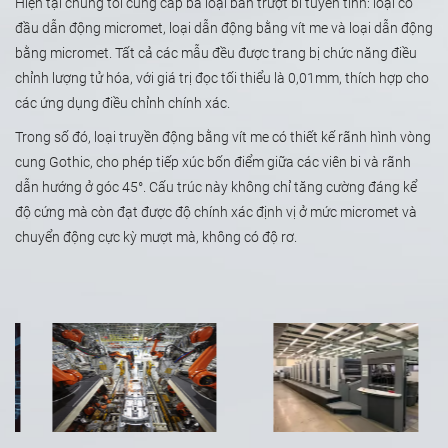
Hiện tại chúng tôi cung cấp ba loại bàn trượt bi tuyến tính: loại có
đầu dẫn động micromet, loại dẫn động bằng vít me và loại dẫn động
bằng micromet. Tất cả các mẫu đều được trang bị chức năng điều
chỉnh lượng tử hóa, với giá trị đọc tối thiểu là 0,01mm, thích hợp cho
các ứng dụng điều chỉnh chính xác.
Trong số đó, loại truyền động bằng vít me có thiết kế rãnh hình vòng
cung Gothic, cho phép tiếp xúc bốn điểm giữa các viên bi và rãnh
dẫn hướng ở góc 45°. Cấu trúc này không chỉ tăng cường đáng kể
độ cứng mà còn đạt được độ chính xác định vị ở mức micromet và
chuyển động cực kỳ mượt mà, không có độ rơ.