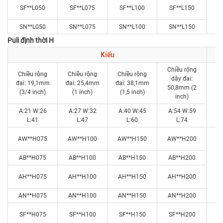
SF**L050
SF**L075
SF**L100
SF**L150
SN**L050
SN**L075
SN**L100
SN**L150
Puli định thời H
Kiểu
Chiều rộng
Chiều rộng
Chiều rộng
Chiều rộng
dây đai:
đai: 19,1mm
đai: 25,4mm
đai: 38,1mm
50,8mm (2
(3/4 inch)
(1 inch)
(1,5 inch)
R
inch)
A:21 W:26
A:27 W:32
A:40 W:45
A:54 W:59
L:41
L:47
L:60
L:74
AW**H075
AW**H100
AW**H150
AW**H200
AB**H075
AB**H100
AB**H150
AB**H200
AH**H075
AH**H100
AH**H150
AH**H200
AN**H075
AN**H100
AN**H150
AN**H200
SF**H075
SF**H100
SF**H150
SF**H200