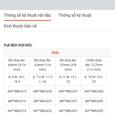
Thông số kỹ thuật vật liệu
Thông số kỹ thuật
Kích thước bản vẽ
Puli định thời MXL
Kiểu
Độ rộng đai:
Độ rộng đai:
Độ rộng đai:
Chiều rộng
4,8mm (3/16
6,4mm (1/4
9,5mm (3/8
đai: 12,7mm
inch)
inch)
inch)
(1/2 inch)
R
A: 6 W: 10 L:
A: 7.5 W: 11.5
A:11 W: 15 L:
A: 14 W: 19 L:
16.5
L: 18
22
25
AW**MXL019
AW**MXL025
AW**MXL037
AW**MXL050
AB**MXL019
AB**MXL025
AB**MXL037
AB**MXL050
AH**MXL019
AH**MXL025
AH**MXL037
AH**MXL050