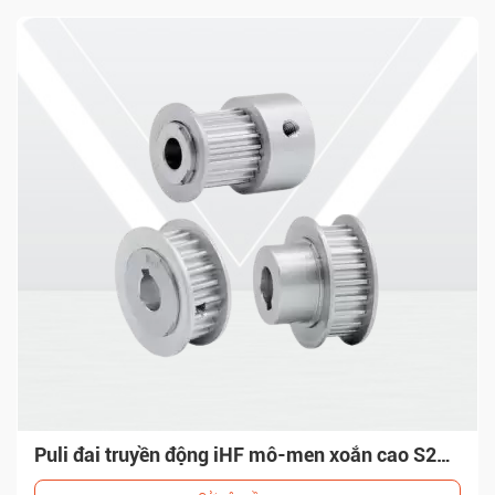
Puli đai truyền động iHF định vị chính xác cao 2GT 3GT 5GT 8YU