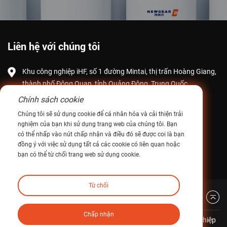
Liên hệ với chúng tôi
Khu công nghiệp iHF, số 1 đường Mintai, thị trấn Hoàng Giang,
thành phố Đông Quan, tỉnh Quảng Đông, Trung Quốc
Chính sách cookie
Email:
intltrade@ihfcn.com
Chúng tôi sẽ sử dụng cookie để cá nhân hóa và cải thiện trải
Điện thoại:
+ 86 155 0755 7296(Steve Pang)
nghiệm của bạn khi sử dụng trang web của chúng tôi. Bạn
+ 86 150 1293 8124 (Sunny Qian)
có thể nhấp vào nút chấp nhận và điều đó sẽ được coi là bạn
đồng ý với việc sử dụng tất cả các cookie có liên quan hoặc
Số fax: +86-0769-82868510
bạn có thể từ chối trang web sử dụng cookie.
Từ chối
Trở lại đầu trang
Chấp nhận
Bản quyền © Công ty TNHH Công nghệ Truyền động Công nghiệp