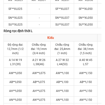
SF**XL025
-
SF**XL037
SF**XL050
SN**XL025
-
SN**XL037
SN**XL050
SU**XL025
-
SU**XL037
SU**XL050
Ròng rọc định thời L
Kiểu
Độ rộng đai:
Chiều rộng
Chiều rộng
Chiều rộng
12,7mm (1/2
đai: 19,1mm
đai: 25,4mm
đai: 38,1mm
inch)
(3/4 inch)
(1 inch)
(1,5 inch)
R
A:14 W:19
A:21 W:26
A:27 W:32
A:40 W:45
L:31(39)
L:38(46)
L:44(53)
L:57
AW**L050
AW**L075
AW**L100
AW**L150
AB**L050
AB**L075
AB**L100
AB**L150
AH**L050
AH**L075
AH**L100
AH**L150
AN**L050
AN**L075
AN**L100
AN**L150