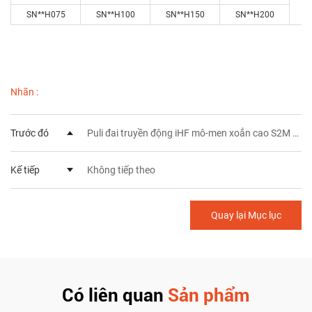
SN**H075
SN**H100
SN**H150
SN**H200
Nhãn :
Trước đó
Puli đai truyền động iHF mô-men xoắn cao S2M HTD3M P2M
Kế tiếp
Không tiếp theo
Quay lại Mục lục
Có liên quan
Sản phẩm