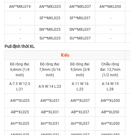
AN**MXL019
AN**MXL025
AN**MXL037
AN**MXL050
-
SF**MXL025
SF**MXL037
-
-
SN**MXL025
SN**MXL037
-
-
SU**MXL025
SU**MXL037
-
Puli định thời XL
Kiểu
Độ rộng đai:
Độ rộng đai:
Độ rộng đai:
Chiều rộng
6,4mm (1/4
7,9mm (5/16
9,5mm (3/8
đai: 12,7mm
inch)
inch)
inch)
(1/2 inch)
R
A:7.5 W:12.5
A:11 W:16
A:14 W:19
A:9 W:14 L:23
L:21
L:25
L:28
AW**XL025
AW**XL031
AW**XL037
AW**XL050
AB**XL025
AB**XL031
AB**XL037
AB**XL050
AH**XL025
AH**XL031
AH**XL037
AH**XL050
AN**XL025
AN**XL031
AN**XL037
AN**XL050